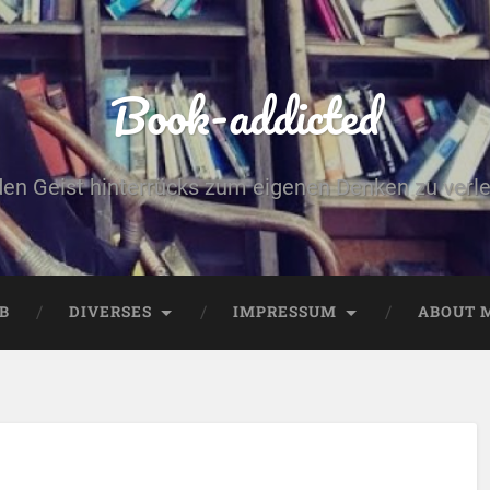
Book-addicted
den Geist hinterrücks zum eigenen Denken zu verlei
B
DIVERSES
IMPRESSUM
ABOUT 