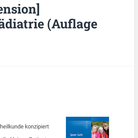
ension]
diatrie (Auflage
rheilkunde konzipiert