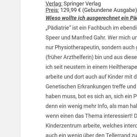
Verlag:
Springer Verlag
Preis:
129,99 € (Gebundene Ausgabe) 
Wieso wollte ich ausgerechnet ein Pä
„Pädiatrie“ ist ein Fachbuch im ebend
Speer und Manfred Gahr. Wer mich und
nur Physiotherapeutin, sondern auch 
(früher Arzthelferin) bin und aus die
ich seit neustem in einem Heilthera
arbeite und dort auch auf Kinder mit
Genetischen Erkrankungen treffe und
haben muss, bot es sich an, sich ein
denn ein wenig mehr Info, als man ha
wenn einen das Thema interessiert! 
Kinderzentrum arbeite, welches interdis
auch ein wenig über den Tellerrand z