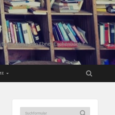
ten." - Marie von Ebner-Eschenbach -
ME