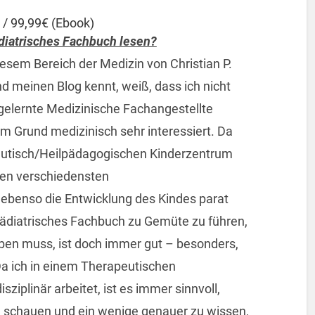
/ 99,99€ (Ebook)
diatrisches Fachbuch lesen?
iesem Bereich der Medizin von Christian P.
 meinen Blog kennt, weiß, dass ich nicht
gelernte Medizinische Fachangestellte
sem Grund medizinisch sehr interessiert. Da
peutisch/Heilpädagogischen Kinderzentrum
 den verschiedensten
 ebenso die Entwicklung des Kindes parat
 Pädiatrisches Fachbuch zu Gemüte zu führen,
ben muss, ist doch immer gut – besonders,
Da ich in einem Therapeutischen
ziplinär arbeitet, ist es immer sinnvoll,
u schauen und ein wenige genauer zu wissen,