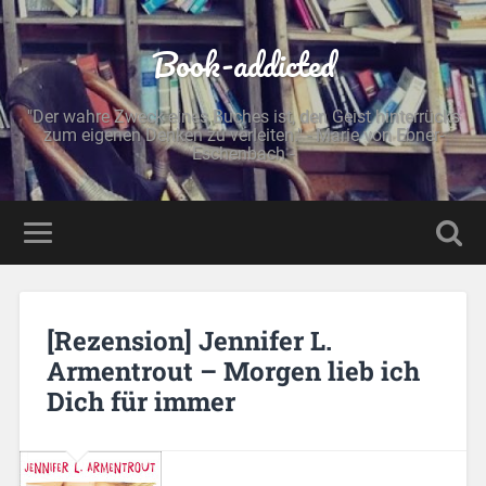
Book-addicted
"Der wahre Zweck eines Buches ist, den Geist hinterrücks
zum eigenen Denken zu verleiten." - Marie von Ebner-
Eschenbach -
[Rezension] Jennifer L.
Armentrout – Morgen lieb ich
Dich für immer