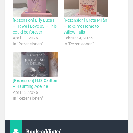
[Rezension] Lilly Lucas
[Rezension] Greta Milàn
– Hawaii Love 03 – This
– Take me Home to
could be forever
Willow Falls
April 13, 2026
Februar 4, 2026
In "Rezensionen"
In "Rezensionen"
[Rezension] H.D. Carlton
– Haunting Adeline
April 13, 2026
In "Rezensionen"
Book-addicted