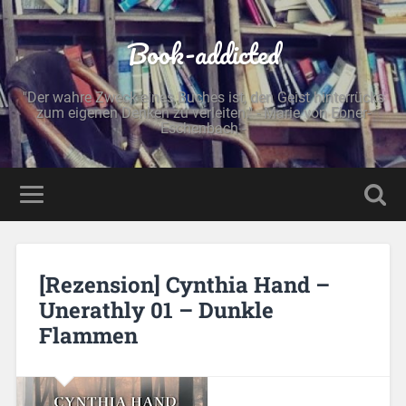
Book-addicted
"Der wahre Zweck eines Buches ist, den Geist hinterrücks
zum eigenen Denken zu verleiten." - Marie von Ebner-
Eschenbach -
[Rezension] Cynthia Hand –
Unerathly 01 – Dunkle
Flammen