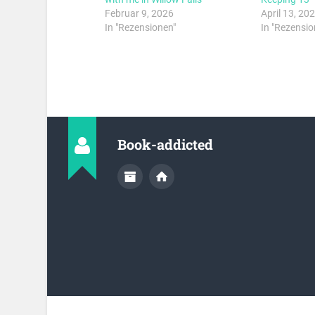
Februar 9, 2026
April 13, 20
In "Rezensionen"
In "Rezensio
Book-addicted