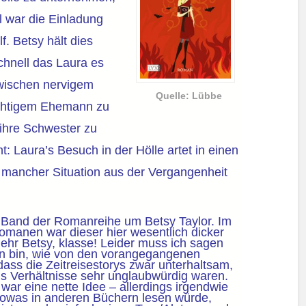
l war die Einladung
f. Betsy hält dies
chnell das Laura es
zwischen nervigem
Quelle: Lübbe
üchtigem Ehemann zu
 ihre Schwester zu
t: Laura’s Besuch in der Hölle artet in einen
o mancher Situation aus der Vergangenheit
e Band der Romanreihe um Betsy Taylor. Im
omanen war dieser hier wesentlich dicker
hr Betsy, klasse! Leider muss ich sagen
on bin, wie von den vorangegangenen
dass die Zeitreisestorys zwar unterhaltsam,
’s Verhältnisse sehr unglaubwürdig waren.
 war eine nette Idee – allerdings irgendwie
owas in anderen Büchern lesen würde,