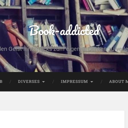
Book-addicted
den Geist hinterrücks zum eigenen Denken zu verlei
B
DIVERSES
IMPRESSUM
ABOUT 