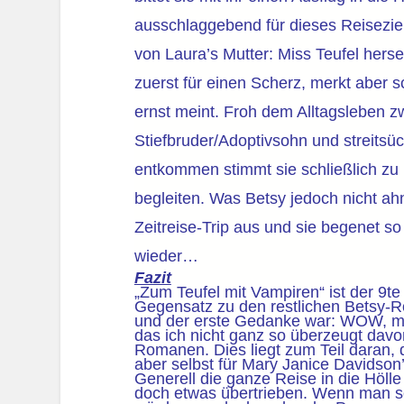
ausschlaggebend für dieses Reisezie
von Laura’s Mutter: Miss Teufel hersel
zuerst für einen Scherz, merkt aber s
ernst meint. Froh dem Alltagsleben 
Stiefbruder/Adoptivsohn und streits
entkommen stimmt sie schließlich zu
begleiten. Was Betsy jedoch nicht ahn
Zeitreise-Trip aus und sie begenet s
wieder…
Fazit
„Zum Teufel mit Vampiren“ ist der 9t
Gegensatz zu den restlichen Betsy-R
und der erste Gedanke war: WOW, me
das ich nicht ganz so überzeugt dav
Romanen. Dies liegt zum Teil daran, 
aber selbst für Mary Janice Davidson
Generell die ganze Reise in die Hölle
doch etwas übertrieben. Wenn man s