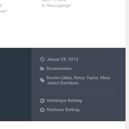
26
In "Neuzugänge"
nen"
Januar 29, 2012
Rezensionen
Bastei Lübbe
,
Betsy Taylor
,
Mary
Janice Davidson
Vorheriger Beitrag
Nächster Beitrag