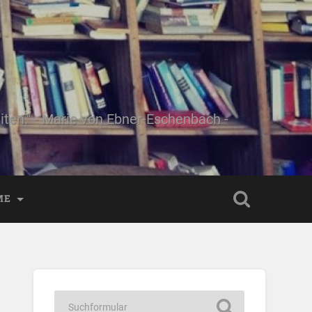
ten." - Marie von Ebner-Eschenbach -
ME