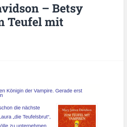
vidson – Betsy
m Teufel mit
ren Königin der Vampire. Gerade erst
en
schon die nächste
aura „die Teufelsbrut“,
e Hölle zu unternehmen,