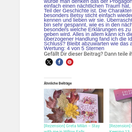
würde man denken das der Progagoni
einfach einen nächtlichen Traum hat, 
Teil der Geschichte ist. Die Charakte
besonders Betsy sticht einfach wied
kennen und lieben wir sie. Überrasch
bin sehr gespannt, wie es in den nä
besonders welche Erklärungen es zu
geben wird. Alles in allem kann ich 
überzogener Handlung fand ich die Id
Schluss? Bleibt abzuwarten wie das a
Wertung: 4 von 5 Sternen
Gefällt Dir dieser Beitrag? Dann teile
Ähnliche Beiträge
[Rezension] Greta Milàn – Stay
[Rezension]
with me in Willow Falls
Keeping 13