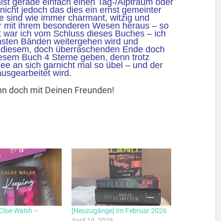
st gerade einfach einen Tag-/Alptraum oder
nicht jedoch das dies ein ernst gemeinter
re sind wie immer charmant, witzig und
er mit ihrem besonderen Wesen heraus – so
t war ich vom Schluss dieses Buches – ich
chsten Bänden weitergehen wird und
 diesem, doch überraschenden Ende doch
diesem Buch 4 Sterne geben, denn trotz
ee an sich garnicht mal so übel – und der
usgearbeitet wird.
 ihn doch mit Deinen Freunden!
 Cloe Walsh –
[Neuzugänge] Im Februar 2026
April 19, 2026