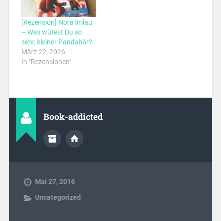
[Rezension] Nora Imlau
– Was wütest Du so
sehr, kleiner Pandabär?
März 22, 2026
In "Rezensionen"
Book-addicted
Mai 27, 2016
Uncategorized