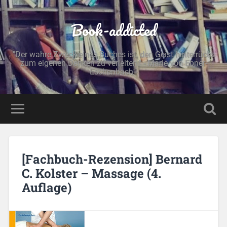
Book-addicted
"Der wahre Zweck eines Buches ist, den Geist hinterrücks
zum eigenen Denken zu verleiten." - Marie von Ebner-
Eschenbach -
[Fachbuch-Rezension] Bernard
C. Kolster – Massage (4.
Auflage)