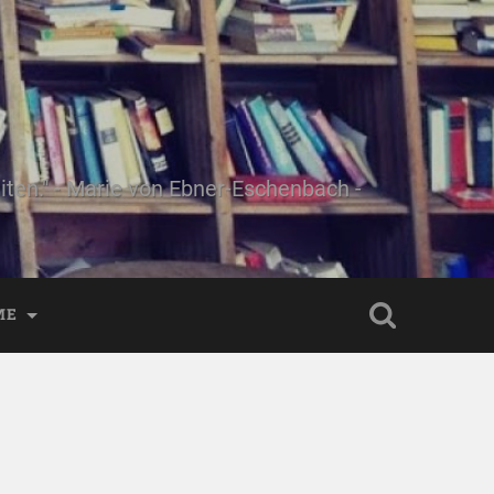
ten." - Marie von Ebner-Eschenbach -
ME