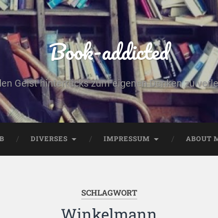
Book-addicted
den Geist hinterrücks zum eigenen Denken zu verlei
B
DIVERSES
IMPRESSUM
ABOUT 
SCHLAGWORT
Winkelmann