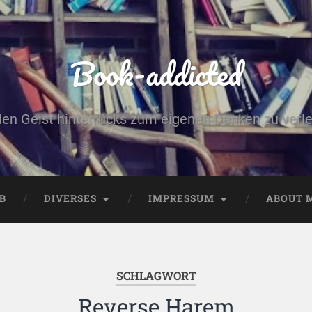
Book-addicted
den Geist hinterrücks zum eigenen Denken zu verlei
B
DIVERSES
IMPRESSUM
ABOUT 
SCHLAGWORT
Reverse Harem