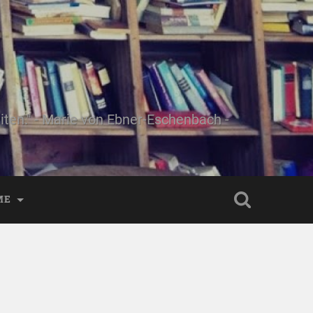
ten." - Marie von Ebner-Eschenbach -
ME