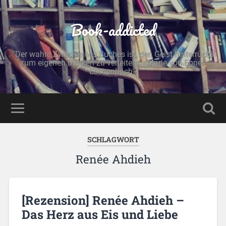
Book-addicted
"Der wahre Zweck eines Buches ist, den Geist hinterrücks
zum eigenen Denken zu verleiten." - Marie von Ebner-
Eschenbach -
SCHLAGWORT
Renée Ahdieh
[Rezension] Renée Ahdieh –
Das Herz aus Eis und Liebe