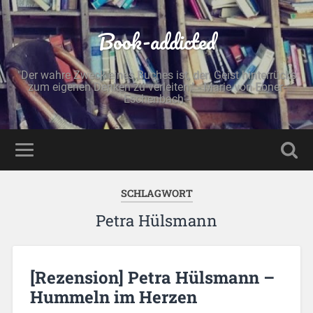
Book-addicted
"Der wahre Zweck eines Buches ist, den Geist hinterrücks
zum eigenen Denken zu verleiten." - Marie von Ebner-
Eschenbach -
SCHLAGWORT
Petra Hülsmann
[Rezension] Petra Hülsmann –
Hummeln im Herzen