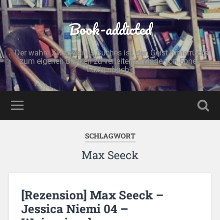
Book-addicted
"Der wahre Zweck eines Buches ist, den Geist hinterrücks
zum eigenen Denken zu verleiten." - Marie von Ebner-
Eschenbach -
SCHLAGWORT
Max Seeck
[Rezension] Max Seeck –
Jessica Niemi 04 –