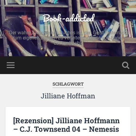
Book-addicted
"Der wahre Zweck eines Buches ist, den Geist hinterrücks
zum eigenen Denken zu verleiten." - Marie von Ebner-
Eschenbach -
SCHLAGWORT
Jilliane Hoffman
[Rezension] Jilliane Hoffmann
– C.J. Townsend 04 – Nemesis