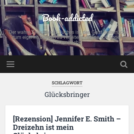
Book-addicted
"Der wahre Zweck eines Buches ist, den Geist hinterrücks
zum eigenen Denken zu verleiten." - Marie von Ebner-
Eschenbach -
SCHLAGWORT
Glücksbringer
[Rezension] Jennifer E. Smith –
Dreizehn ist mein