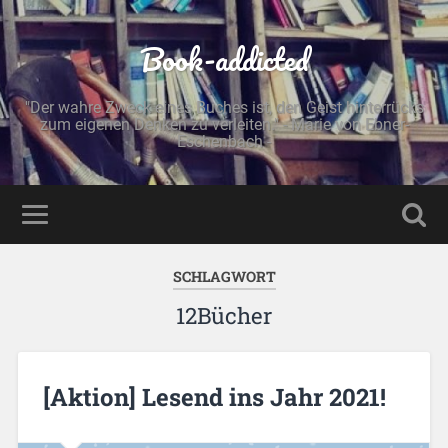
Book-addicted
"Der wahre Zweck eines Buches ist, den Geist hinterrücks
zum eigenen Denken zu verleiten." - Marie von Ebner-
Eschenbach -
SCHLAGWORT
12Bücher
[Aktion] Lesend ins Jahr 2021!