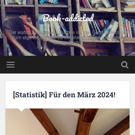
Book-addicted
"Der wahre Zweck eines Buches ist, den Geist hinterrücks
zum eigenen Denken zu verleiten." - Marie von Ebner-
Eschenbach -
[Statistik] Für den März 2024!