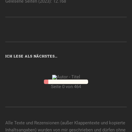
Gelesene Seiten (2023): 12.168
ICH LESE ALS NÄCHSTES…
Seite 0 von 464
Alle Texte und Rezensionen (außer Klappentexte und kopierte
Inhaltsangaben) wurden von mir geschrieben und dürfen ohne