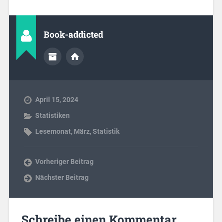
Book-addicted
April 15, 2024
Statistiken
Lesemonat
,
März
,
Statistik
Vorheriger Beitrag
Nächster Beitrag
Schreibe einen Kommentar