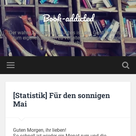
Book-addicted
"Der wahre Zweck eines Buches ist, den Geist hinterrücks
zum eigenen Denken zu verleiten." - Marie von Ebner-
Eschenbach -
[Statistik] Für den sonnigen
Mai
Guten Morgen, ihr lieben!
So schnell ist wieder ein Monat rum und die