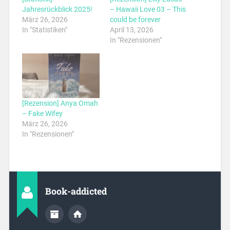
Jahresrückblick 2025!
– Hawaii Love 03 – This
März 26, 2026
could be forever
In "Statistiken"
April 13, 2026
In "Rezensionen"
[Rezension] Anya Omah
– Fake Wifey
März 26, 2026
In "Rezensionen"
Book-addicted