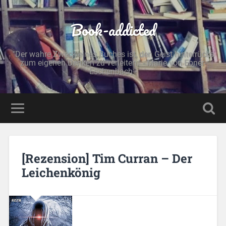
Book-addicted
"Der wahre Zweck eines Buches ist, den Geist hinterrücks
zum eigenen Denken zu verleiten." - Marie von Ebner-
Eschenbach -
[Rezension] Tim Curran – Der
Leichenkönig