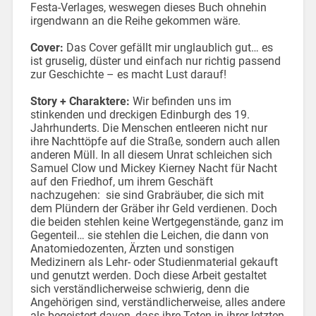
Festa-Verlages, weswegen dieses Buch ohnehin
irgendwann an die Reihe gekommen wäre.
Cover:
Das Cover gefällt mir unglaublich gut… es
ist gruselig, düster und einfach nur richtig passend
zur Geschichte – es macht Lust darauf!
Story + Charaktere:
Wir befinden uns im
stinkenden und dreckigen Edinburgh des 19.
Jahrhunderts. Die Menschen entleeren nicht nur
ihre Nachttöpfe auf die Straße, sondern auch allen
anderen Müll. In all diesem Unrat schleichen sich
Samuel Clow und Mickey Kierney Nacht für Nacht
auf den Friedhof, um ihrem Geschäft
nachzugehen: sie sind Grabräuber, die sich mit
dem Plündern der Gräber ihr Geld verdienen. Doch
die beiden stehlen keine Wertgegenstände, ganz im
Gegenteil… sie stehlen die Leichen, die dann von
Anatomiedozenten, Ärzten und sonstigen
Medizinern als Lehr- oder Studienmaterial gekauft
und genutzt werden. Doch diese Arbeit gestaltet
sich verständlicherweise schwierig, denn die
Angehörigen sind, verständlicherweise, alles andere
als begeistert davon, dass ihre Toten in ihrer letzten