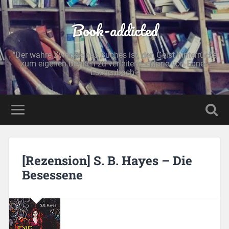
Book-addicted
"Der wahre Zweck eines Buches ist, den Geist hinterrücks
zum eigenen Denken zu verleiten." - Marie von Ebner-
Eschenbach -
[Rezension] S. B. Hayes – Die
Besessene