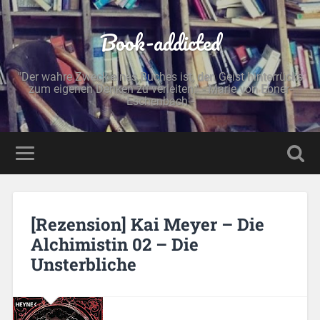
Book-addicted
"Der wahre Zweck eines Buches ist, den Geist hinterrücks
zum eigenen Denken zu verleiten." - Marie von Ebner-
Eschenbach -
[Rezension] Kai Meyer – Die
Alchimistin 02 – Die
Unsterbliche