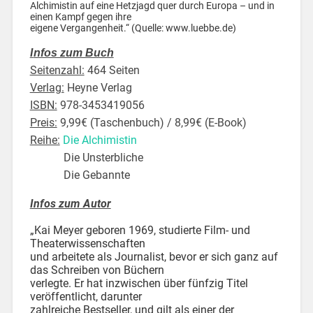
Alchimistin auf eine Hetzjagd quer durch Europa – und in
einen Kampf gegen ihre
eigene Vergangenheit.“ (Quelle: www.luebbe.de)
I
nfos zum Buch
Seitenzahl:
464 Seiten
Verlag:
Heyne Verlag
ISBN:
978-3453419056
Preis:
9,99€ (Taschenbuch) / 8,99€ (E-Book)
Reihe:
Die Alchimistin
Die Unsterbliche
Die Gebannte
Infos zum Autor
„Kai Meyer geboren 1969, studierte Film- und
Theaterwissenschaften
und arbeitete als Journalist, bevor er sich ganz auf
das Schreiben von Büchern
verlegte. Er hat inzwischen über fünfzig Titel
veröffentlicht, darunter
zahlreiche Bestseller, und gilt als einer der