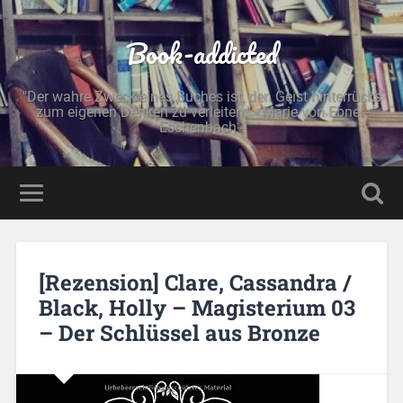
Book-addicted
"Der wahre Zweck eines Buches ist, den Geist hinterrücks
zum eigenen Denken zu verleiten." - Marie von Ebner-
Eschenbach -
[Rezension] Clare, Cassandra /
Black, Holly – Magisterium 03
– Der Schlüssel aus Bronze