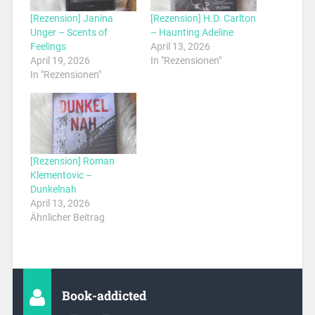
[Rezension] Janina
[Rezension] H.D. Carlton
Unger – Scents of
– Haunting Adeline
Feelings
April 13, 2026
April 19, 2026
In "Rezensionen"
In "Rezensionen"
[Rezension] Roman
Klementovic –
Dunkelnah
April 13, 2026
Ähnlicher Beitrag
Book-addicted