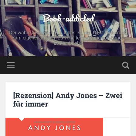
Book-addicted
"Der wahre Zweck eines Buches ist, den Geist hinterrücks
zum eigenen Denken zu verleiten." - Marie von Ebner-
Eschenbach -
[Rezension] Andy Jones – Zwei
für immer