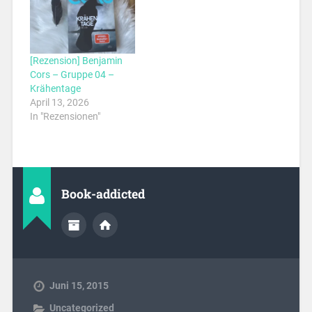
[Rezension] Benjamin
Cors – Gruppe 04 –
Krähentage
April 13, 2026
In "Rezensionen"
Book-addicted
Juni 15, 2015
Uncategorized