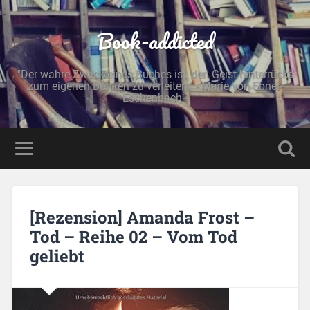
Book-addicted
"Der wahre Zweck eines Buches ist, den Geist hinterrücks
zum eigenen Denken zu verleiten." - Marie von Ebner-
Eschenbach -
[Rezension] Amanda Frost –
Tod – Reihe 02 – Vom Tod
geliebt