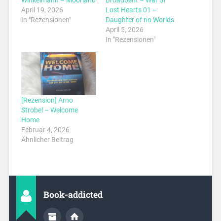
Winkelmann – Moorland
Broadbent – War of
April 19, 2026
Lost Hearts 01 –
In "Rezensionen"
Daughter of no Worlds
April 5, 2026
In "Rezensionen"
[Rezension] Arno
Strobel – Welcome
Home
Februar 4, 2026
Ähnlicher Beitrag
Book-addicted