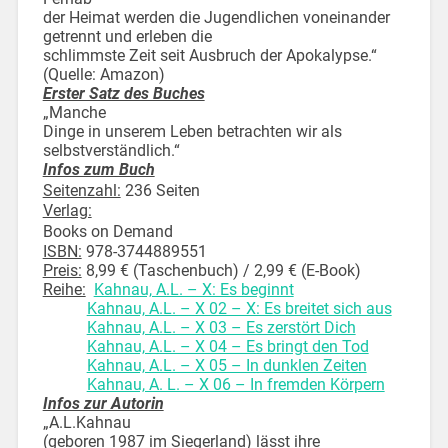
der Heimat werden die Jugendlichen voneinander
getrennt und erleben die
schlimmste Zeit seit Ausbruch der Apokalypse.“
(Quelle: Amazon)
Erster Satz des Buches
„Manche
Dinge in unserem Leben betrachten wir als
selbstverständlich.“
Infos zum Buch
Seitenzahl:
236 Seiten
Verlag:
Books on Demand
ISBN:
978-3744889551
Preis:
8,99 € (Taschenbuch) / 2,99 € (E-Book)
Reihe:
Kahnau, A.L. – X: Es beginnt
Kahnau, A.L. – X 02 – X: Es breitet sich aus
Kahnau, A.L. – X 03 – Es zerstört Dich
Kahnau, A.L. – X 04 – Es bringt den Tod
Kahnau, A.L. – X 05 – In dunklen Zeiten
Kahnau, A. L. – X 06 – In fremden Körpern
Infos zur Autorin
„A.L.Kahnau
(geboren 1987 im Siegerland) lässt ihre