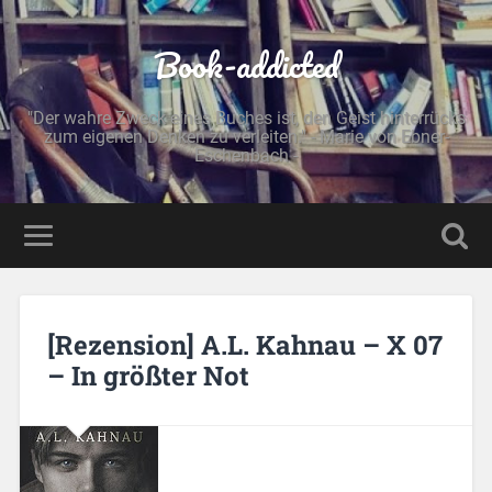
Book-addicted
"Der wahre Zweck eines Buches ist, den Geist hinterrücks
zum eigenen Denken zu verleiten." - Marie von Ebner-
Eschenbach -
[Rezension] A.L. Kahnau – X 07
– In größter Not