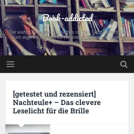
Book-addicted
"Der wahre Zweck eines Buches ist, den Geist hinterrücks
zum eigenen Denken zu verleiten." - Marie von Ebner-
Eschenbach -
[getestet und rezensiert]
Nachteule+ – Das clevere
Leselicht für die Brille