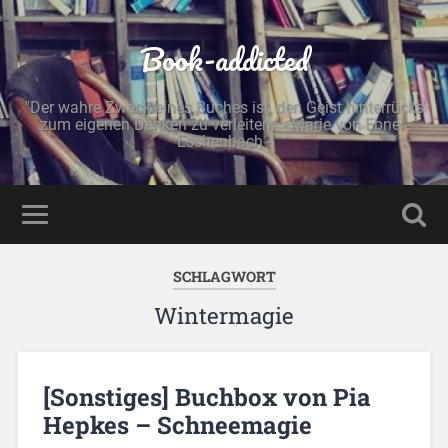
Book-addicted
"Der wahre Zweck eines Buches ist, den Geist hinterrücks
zum eigenen Denken zu verleiten." - Marie von Ebner-
Eschenbach -
SCHLAGWORT
Wintermagie
[Sonstiges] Buchbox von Pia
Hepkes – Schneemagie