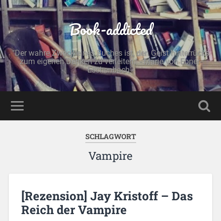
Book-addicted
"Der wahre Zweck eines Buches ist, den Geist hinterrücks
zum eigenen Denken zu verleiten." - Marie von Ebner-
Eschenbach -
SCHLAGWORT
Vampire
[Rezension] Jay Kristoff – Das
Reich der Vampire