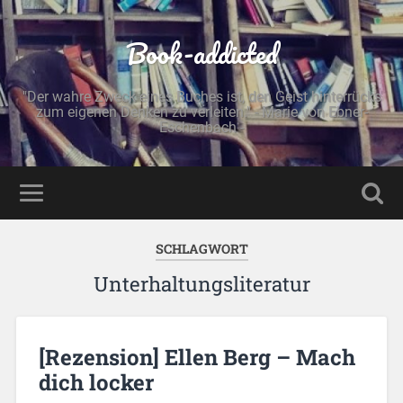
Book-addicted
"Der wahre Zweck eines Buches ist, den Geist hinterrücks
zum eigenen Denken zu verleiten." - Marie von Ebner-
Eschenbach -
SCHLAGWORT
Unterhaltungsliteratur
[Rezension] Ellen Berg – Mach
dich locker