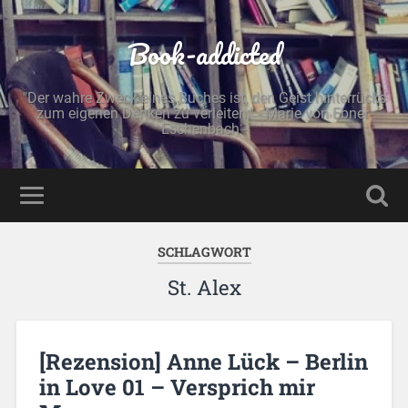
Book-addicted
"Der wahre Zweck eines Buches ist, den Geist hinterrücks
zum eigenen Denken zu verleiten." - Marie von Ebner-
Eschenbach -
SCHLAGWORT
St. Alex
[Rezension] Anne Lück – Berlin
in Love 01 – Versprich mir