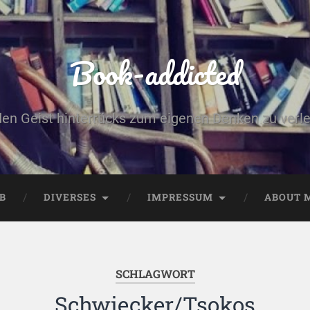
Book-addicted
den Geist hinterrücks zum eigenen Denken zu verlei
B
DIVERSES
IMPRESSUM
ABOUT 
SCHLAGWORT
Schwiecker/Tsokos