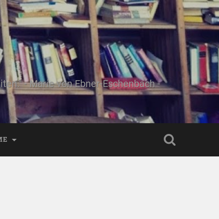
ten." - Marie von Ebner-Eschenbach -
ME