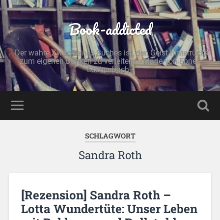
Book-addicted
"Der wahre Zweck eines Buches ist, den Geist hinterrücks
zum eigenen Denken zu verleiten." - Marie von Ebner-
Eschenbach -
SCHLAGWORT
Sandra Roth
[Rezension] Sandra Roth –
Lotta Wundertüte: Unser Leben