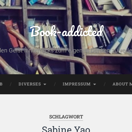
Book-addicted
den Geist hinterrücks zum eigenen Denken zu verlei
B
DIVERSES
IMPRESSUM
ABOUT 
SCHLAGWORT
Sabine Yao