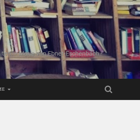
ten." - Marie von Ebner-Eschenbach -
ME