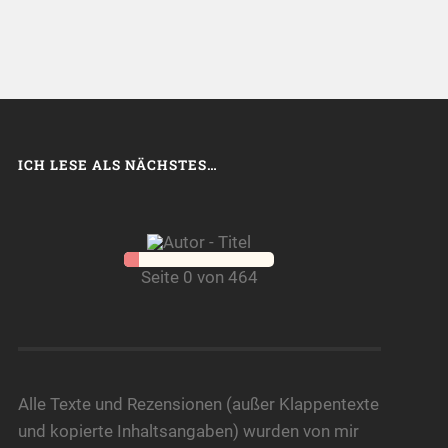
ICH LESE ALS NÄCHSTES…
Seite 0 von 464
Alle Texte und Rezensionen (außer Klappentexte
und kopierte Inhaltsangaben) wurden von mir