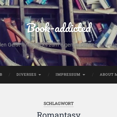
Book-addicted
den Geist hinterrücks zum eigenen Denken zu verlei
B
DIVERSES
IMPRESSUM
ABOUT 
SCHLAGWORT
Romantasy