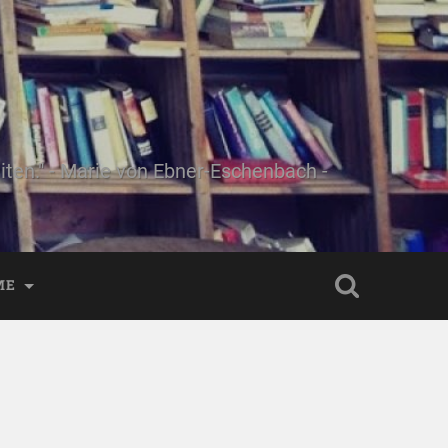
ten." - Marie von Ebner-Eschenbach -
ME