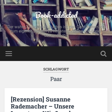
Book-addicted
"Der wahre Zweck eines Buches ist, den Geist hinterrücks
zum eigenen Denken zu verleiten." - Marie von Ebner-
Eschenbach -
SCHLAGWORT
Paar
[Rezension] Susanne
Rademacher – Unsere