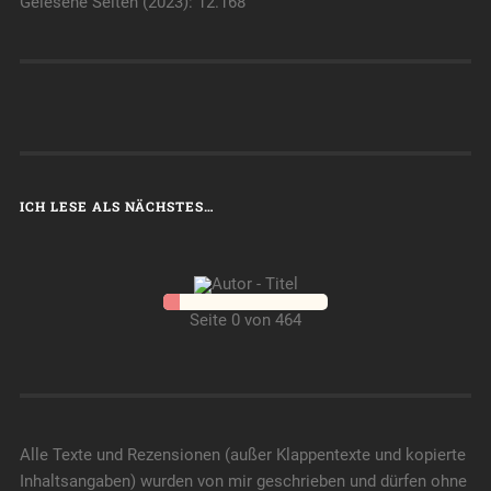
Gelesene Seiten (2023): 12.168
ICH LESE ALS NÄCHSTES…
Seite 0 von 464
Alle Texte und Rezensionen (außer Klappentexte und kopierte
Inhaltsangaben) wurden von mir geschrieben und dürfen ohne