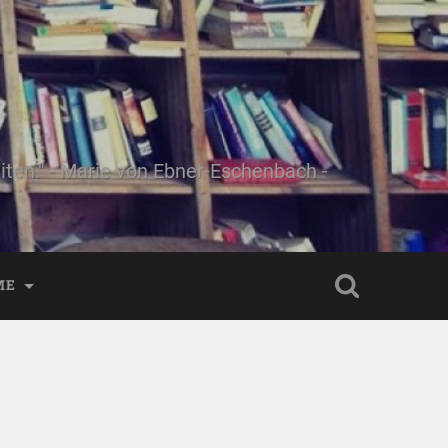
ten." - Marie von Ebner-Eschenbach -
ME