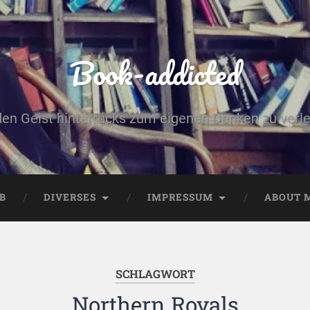
Book-addicted
den Geist hinterrücks zum eigenen Denken zu verlei
B
DIVERSES
IMPRESSUM
ABOUT 
SCHLAGWORT
Northern Royals