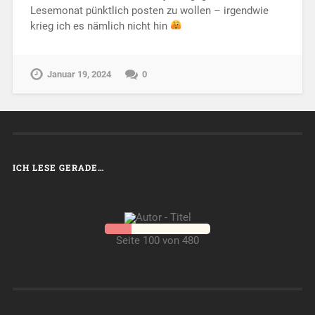
Lesemonat pünktlich posten zu wollen – irgendwie
krieg ich es nämlich nicht hin
Januar 19, 2024
0
ICH LESE GERADE…
Seite 100 von 480