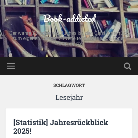
Book-addicted
"Der wahre Zweck eines Buches ist, den Geist hinterrücks
zum eigenen Denken zu verleiten." - Marie von Ebner-
Eschenbach -
SCHLAGWORT
Lesejahr
[Statistik] Jahresrückblick
2025!