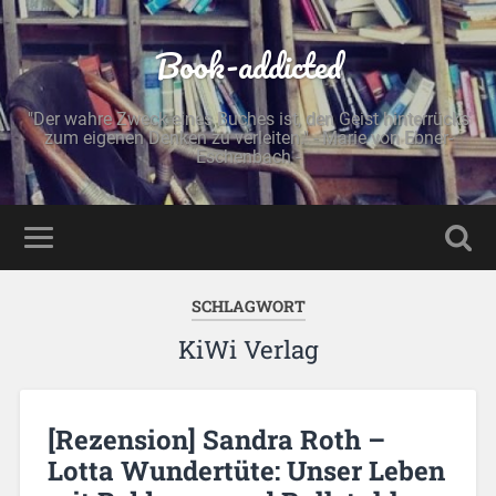
Book-addicted
"Der wahre Zweck eines Buches ist, den Geist hinterrücks
zum eigenen Denken zu verleiten." - Marie von Ebner-
Eschenbach -
SCHLAGWORT
KiWi Verlag
[Rezension] Sandra Roth –
Lotta Wundertüte: Unser Leben