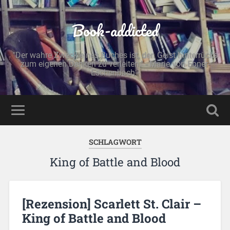
Book-addicted
"Der wahre Zweck eines Buches ist, den Geist hinterrücks
zum eigenen Denken zu verleiten." - Marie von Ebner-
Eschenbach -
SCHLAGWORT
King of Battle and Blood
[Rezension] Scarlett St. Clair –
King of Battle and Blood