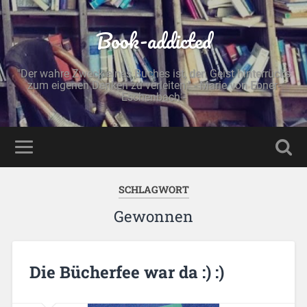
Book-addicted
"Der wahre Zweck eines Buches ist, den Geist hinterrücks
zum eigenen Denken zu verleiten." - Marie von Ebner-
Eschenbach -
SCHLAGWORT
Gewonnen
Die Bücherfee war da :) :)