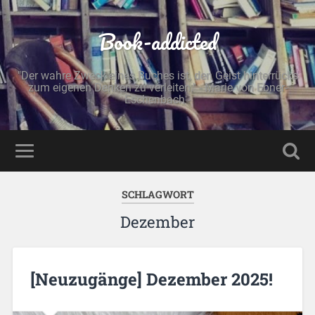
Book-addicted
"Der wahre Zweck eines Buches ist, den Geist hinterrücks
zum eigenen Denken zu verleiten." - Marie von Ebner-
Eschenbach -
SCHLAGWORT
Dezember
[Neuzugänge] Dezember 2025!