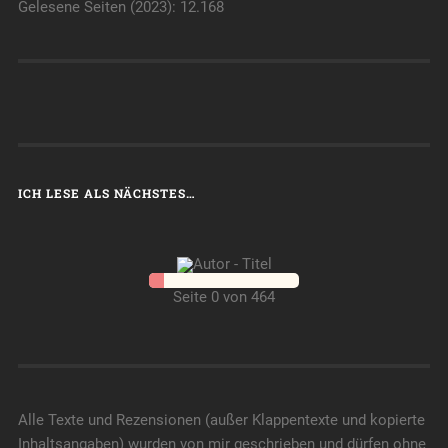
Gelesene Seiten (2023): 12.168
ICH LESE ALS NÄCHSTES…
Seite 0 von 464
Alle Texte und Rezensionen (außer Klappentexte und kopierte
Inhaltsangaben) wurden von mir geschrieben und dürfen ohne