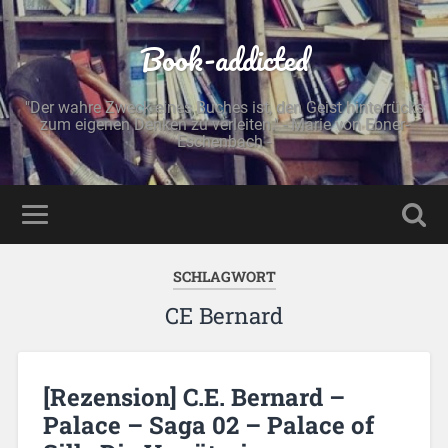
Book-addicted
"Der wahre Zweck eines Buches ist, den Geist hinterrücks
zum eigenen Denken zu verleiten." - Marie von Ebner-
Eschenbach -
SCHLAGWORT
CE Bernard
[Rezension] C.E. Bernard –
Palace – Saga 02 – Palace of