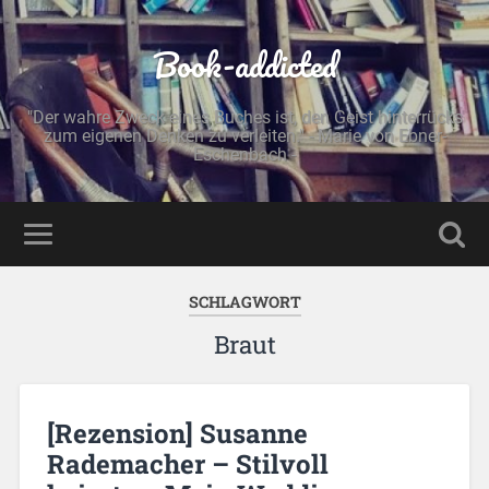
Book-addicted
"Der wahre Zweck eines Buches ist, den Geist hinterrücks
zum eigenen Denken zu verleiten." - Marie von Ebner-
Eschenbach -
SCHLAGWORT
Braut
[Rezension] Susanne
Rademacher – Stilvoll