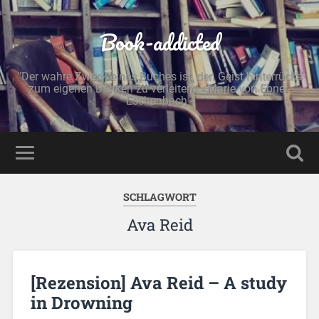
Book-addicted
"Der wahre Zweck eines Buches ist, den Geist hinterrücks
zum eigenen Denken zu verleiten." - Marie von Ebner-
Eschenbach -
SCHLAGWORT
Ava Reid
[Rezension] Ava Reid – A study
in Drowning