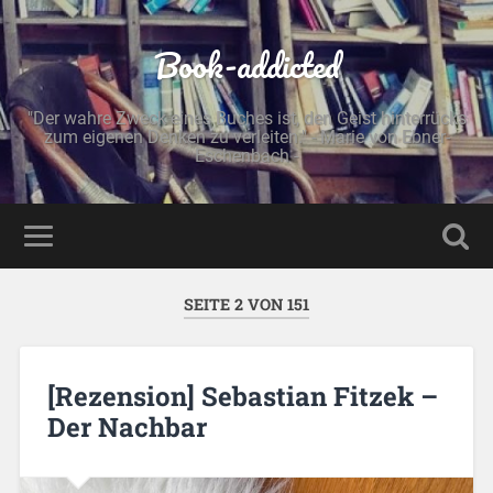
Book-addicted
"Der wahre Zweck eines Buches ist, den Geist hinterrücks
zum eigenen Denken zu verleiten." - Marie von Ebner-
Eschenbach -
SEITE 2 VON 151
[Rezension] Sebastian Fitzek –
Der Nachbar